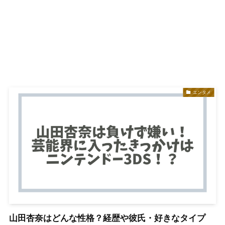
エンタメ
山田杏奈はどんな性格？経歴や彼氏・好きなタイプ