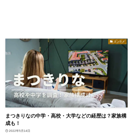
エンタメ
まつきりなの中学・高校・大学などの経歴は？家族構
成も！
2022年5月14日