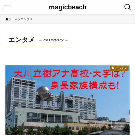
magicbeach
ホーム
エンタメ
エンタメ
– category –
エンタメ