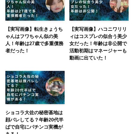
【実写画像】転生きょうち
【実写画像】ハコニワリリ
ゃんはフワちゃん似の美
ィはコスプレの似合う美少
人！年齢は27歳で多重債務
女だった！年齢は非公開で
者だった！
活動初期はマネージャーも
動画に出ていた！
ショコラ大佐の秘密基地は
顔バレしてる？年齢20代半
ばで自宅にパチンコ実機が