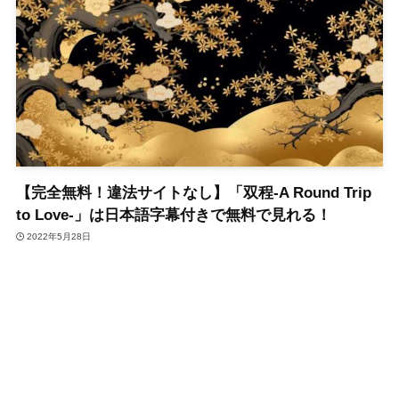
【完全無料！違法サイトなし】「双程-A Round Trip
to Love-」は日本語字幕付きで無料で見れる！
2022年5月28日