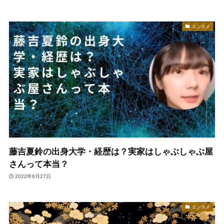
エンタメ
藤吉夏鈴の出身大学・経歴は？実家はしゃぶしゃぶ屋
さんって本当？
2022年6月27日
エンタメ