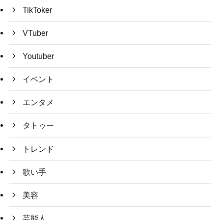
TikToker
VTuber
Youtuber
イベント
エンタメ
タトゥー
トレンド
歌い手
美容
芸能人