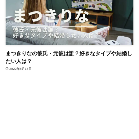
まつきりなの彼氏・元彼は誰？好きなタイプや結婚し
たい人は？
2022年5月16日