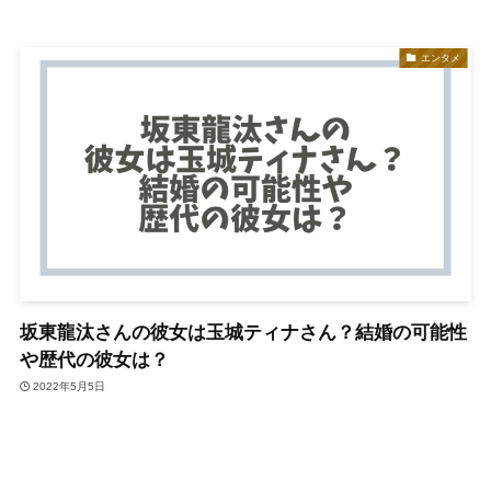
エンタメ
坂東龍汰さんの彼女は玉城ティナさん？結婚の可能性
や歴代の彼女は？
2022年5月5日