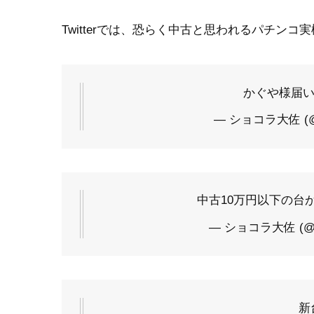
Twitterでは、恐らく中古と思われるパチン
かぐや様届
— ショコラ大佐 (@s
中古10万円以下の台
— ショコラ大佐 (@sy
新