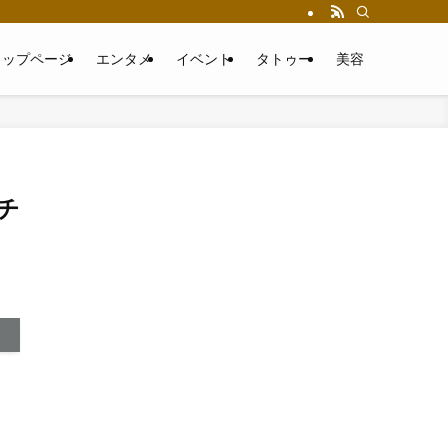
トップページ
エンタメ
イベント
タトゥー
美容
チ