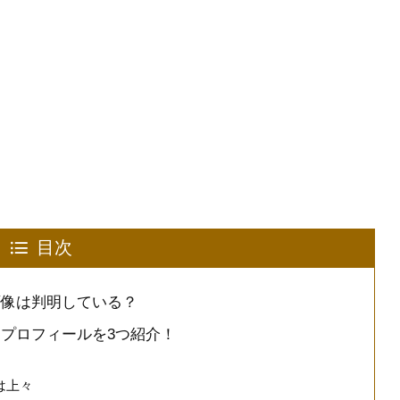
目次
画像は判明している？
プロフィールを3つ紹介！
は上々