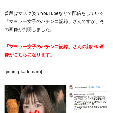
普段はマスク姿でYouTubeなどで配信をしている
「マヨラー女子のパチンコ記録」さんですが、そ
の画像が判明しました。
「マヨラー女子のパチンコ記録」さんの顔バレ画
像がこちらになります。
[jin-img-kadomaru]