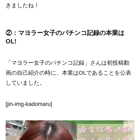
きましたね！
②：マヨラー女子のパチンコ記録の本業は
OL!
「マヨラー女子のパチンコ記録」さんは初投稿動
画の自己紹介の時に、本業はOLであることを公表
していました。
[jin-img-kadomaru]