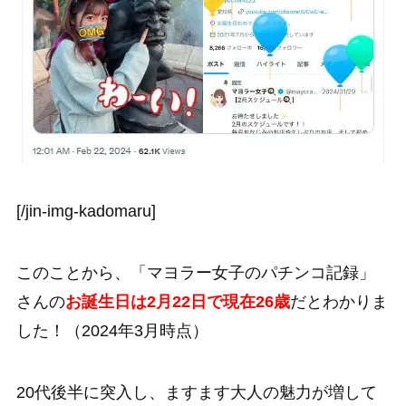
[/jin-img-kadomaru]
このことから、「マヨラー女子のパチンコ記録」
さんの
お誕生日は2月22日で現在26歳
だとわかりま
した！（2024年3月時点）
20代後半に突入し、ますます大人の魅力が増して