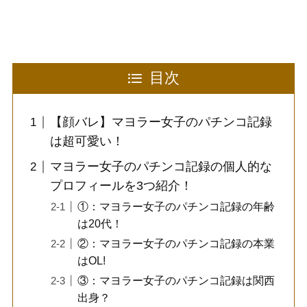
目次
【顔バレ】マヨラー女子のパチンコ記録
は超可愛い！
マヨラー女子のパチンコ記録の個人的な
プロフィールを3つ紹介！
①：マヨラー女子のパチンコ記録の年齢
は20代！
②：マヨラー女子のパチンコ記録の本業
はOL!
③：マヨラー女子のパチンコ記録は関西
出身？