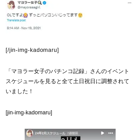
[/jin-img-kadomaru]
「マヨラー女子のパチンコ記録」さんのイベント
スケジュールを見ると全て土日祝日に調整されて
いました！
[jin-img-kadomaru]