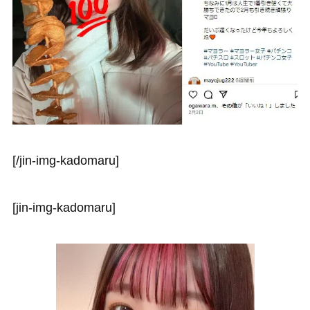
[/jin-img-kadomaru]
[jin-img-kadomaru]