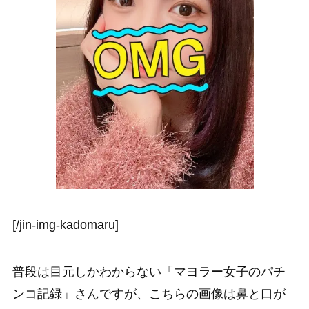
[/jin-img-kadomaru]
普段は目元しかわからない「マヨラー女子のパチ
ンコ記録」さんですが、こちらの画像は鼻と口が