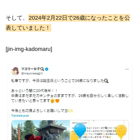
そして、
2024年2月22日で26歳になったことを公
表していました！
[jin-img-kadomaru]