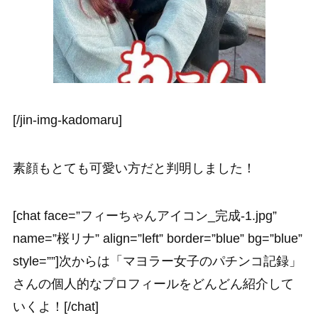
[/jin-img-kadomaru]
素顔もとても可愛い方だと判明しました！
[chat face=”フィーちゃんアイコン_完成-1.jpg”
name=”桜リナ” align=”left” border=”blue” bg=”blue”
style=””]次からは「マヨラー女子のパチンコ記録」
さんの個人的なプロフィールをどんどん紹介して
いくよ！[/chat]