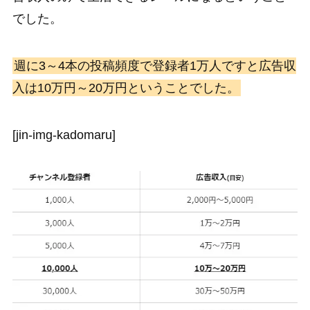
でした。
週に3～4本の投稿頻度で登録者1万人ですと広告収
入は10万円～20万円ということでした。
[jin-img-kadomaru]