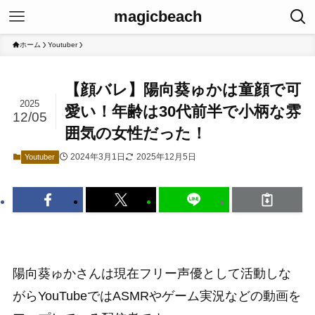
magicbeach
ホーム
Youtuber
【顔バレ】陽向葵ゅかは童顔で可
2025
愛い！年齢は30代前半で小柄な雰
12/05
囲気の女性だった！
2024年3月1日
2025年12月5日
Youtuber
陽向葵ゅかさんは現在フリー声優として活動しな
がらYouTubeではASMRやゲーム実況などの動画を