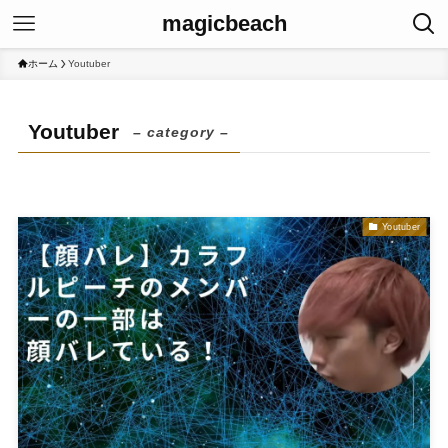
magicbeach
ホーム
Youtuber
Youtuber
– category –
Youtuber