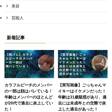
美容
芸能人
新着記事
カラフルピーチのメンバー
【実写画像】ごっちゃんマ
の一部は顔はバレている！
イキーはイケメンだった！
年齢はメンバーのほとんど
年齢は31歳疑惑があり、過
が20代で過去に炎上してい
去には未成年との交際で炎
た！
上した過去があった！