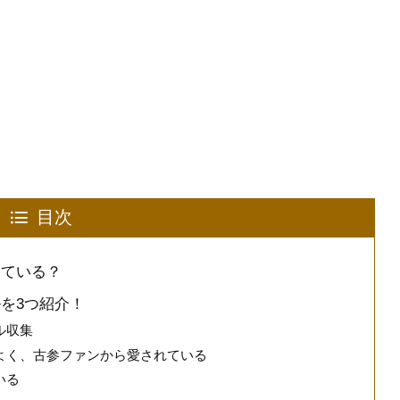
目次
している？
を3つ紹介！
ル収集
よく、古参ファンから愛されている
いる