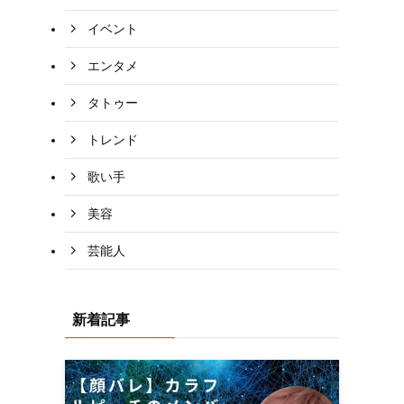
イベント
エンタメ
タトゥー
トレンド
歌い手
美容
芸能人
新着記事