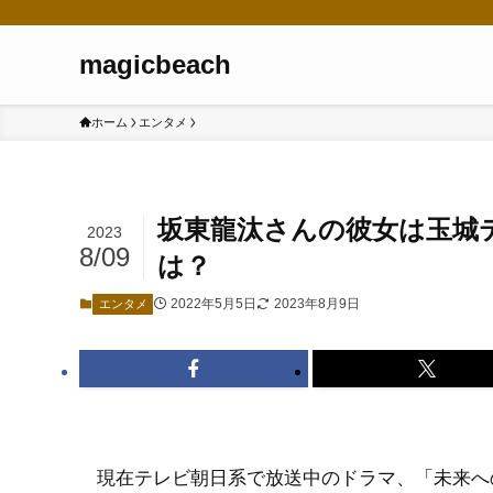
magicbeach
ホーム
エンタメ
坂東龍汰さんの彼女は玉城
2023
8/09
は？
2022年5月5日
2023年8月9日
エンタメ
現在テレビ朝日系で放送中のドラマ、「未来へ