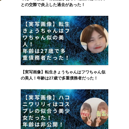
との交際で炎上した過去があった！
【実写画像】転生きょうちゃんはフワちゃん似
の美人！年齢は27歳で多重債務者だった！