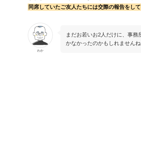
同席していたご友人たちには交際の報告をして
まだお若いお2人だけに、事務
かなかったのかもしれませんね
わか