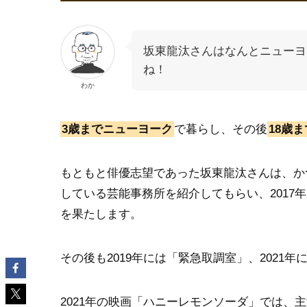
坂東龍汰さんはなんとニューヨ
ね！
わか
3歳までニューヨーク
で暮らし、その後
18歳
もともと俳優志望であった坂東龍汰さんは、か
している芸能事務所を紹介してもらい、2017
を果たします。
その後も2019年には「緊急取調室」、202
2021年の映画「ハニーレモンソーダ」では、