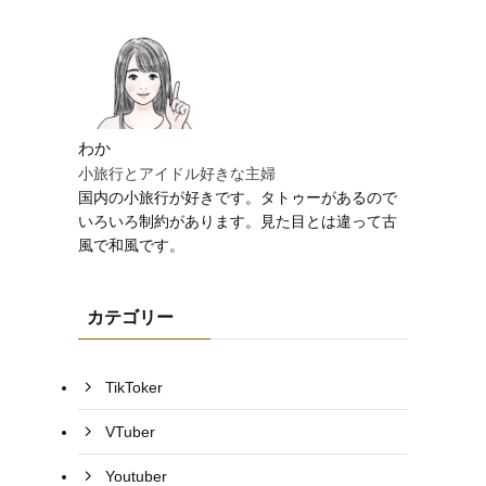
わか
小旅行とアイドル好きな主婦
国内の小旅行が好きです。タトゥーがあるので
いろいろ制約があります。見た目とは違って古
風で和風です。
カテゴリー
TikToker
VTuber
Youtuber