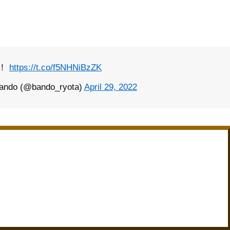
に！
https://t.co/f5NHNiBzZK
do (@bando_ryota)
April 29, 2022