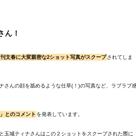
さん！
週刊文春に大変親密な2ショット写真がスクープ
されてしま
ナさんの顔を舐めるような仕草(！)の写真など、ラブラブ
」とのコメント
を発表しています。
と玉城ティナさんはこの２ショットをスクープされた際に