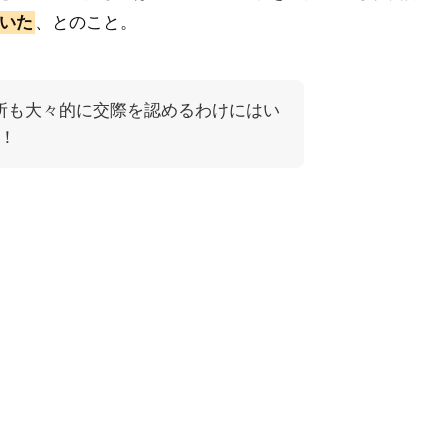
いた
、とのこと。
所も大々的に交際を認めるわけにはい
！