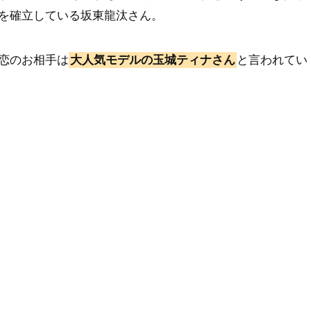
を確立している坂東龍汰さん。
恋のお相手は
大人気モデルの玉城ティナさん
と言われてい