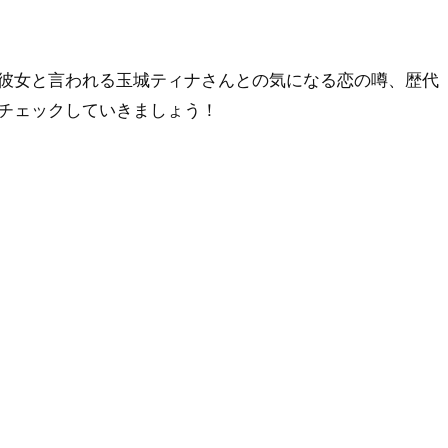
彼女と言われる玉城ティナさんとの気になる恋の噂、歴代
チェックしていきましょう！