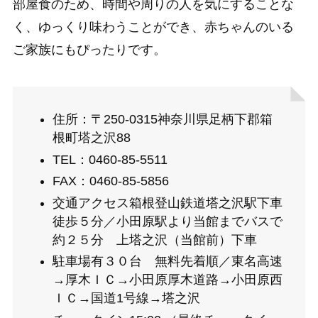
部屋食のため、時間や周りの人を気にすることな
く、ゆっくり味わうことができ、赤ちゃんのいる
ご家族にもぴったりです。
住所：〒250-0315神奈川県足柄下郡箱
根町塔之沢88
TEL：0460-85-5511
FAX：0460-85-5856
交通アクセス箱根登山鉄道塔之沢駅下車
徒歩５分／小田原駅より当館までバスで
約２５分 上塔之沢（当館前）下車
駐車場有３０台 無料先着順／東名高速
→厚木ＩＣ→小田原厚木道路→小田原西
ＩＣ→国道1号線→塔之沢