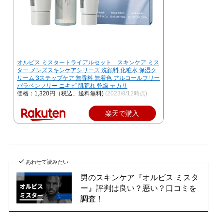
オルビス ミスタートライアルセット スキンケア ミス
ター メンズスキンケアシリーズ 洗顔料 化粧水 保湿ク
リーム 3ステップケア 無香料 無着色 アルコールフリー
パラベンフリー ニキビ 肌荒れ 乾燥 テカリ
価格：1,320円（税込、送料無料)
(2023/8/12時点)
楽天で購入
あわせて読みたい
男のスキンケア『オルビス ミスタ
ー』評判は良い？悪い？口コミを
調査！