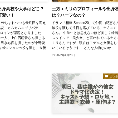
出身高校や大学はどこ？
土方エミリのプロフィールや出身
可愛い！
は？ハーフなの？
8日に惜しまれつつも最終回を迎え
ドラマ「相棒 Season20」で仲間由紀恵さ
小説「カムカムエヴリバデ
娘役を演じて注目を浴びている、土方エミ
ヒロインが話題となりました
さん。 中学生とは思えないほど美しく綺
の一人、上白石萌音さん演じる
スタイルで「美少女」と言われている土方
水田きぬ役を演じたのが小野花
ミリさんですが、現在はモデルと女優をし
なポジションの役を演じ、今後
いているそうです。 どんな人物なのか...
2022年4月28日
エン