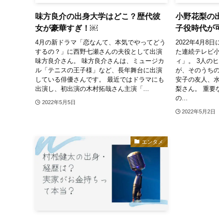
味方良介の出身大学はどこ？歴代彼
小野花梨の
女が豪華すぎ！￼
子役時代が
4月の新ドラマ「恋なんて、本気でやってどう
2022年4月
するの？」に西野七瀬さんの夫役として出演
た連続テレビ
味方良介さん。 味方良介さんは、ミュージカ
ィ」。 3人の
ル「テニスの王子様」など、長年舞台に出演
が、そのうち
している俳優さんです。 最近ではドラマにも
安子の友人、
出演し、初出演の木村拓哉さん主演「...
梨さん。 重要
の...
2022年5月5日
2022年5月2日
エンタメ