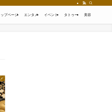
トップページ
エンタメ
イベント
タトゥー
美容
タメ