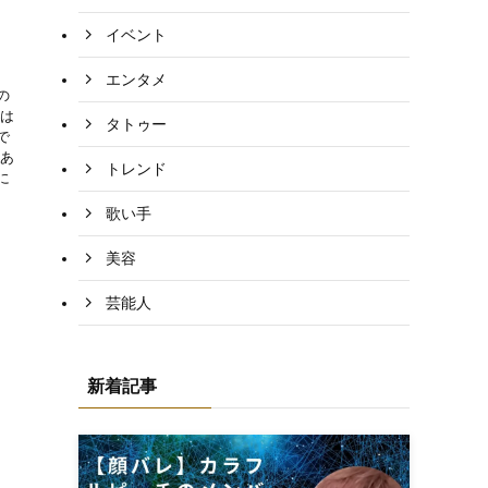
イベント
エンタメ
の
私は
タトゥー
で
にあ
トレンド
に
歌い手
美容
芸能人
新着記事