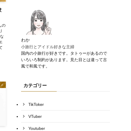
校
んの
リ
麗な
わか
エ
小旅行とアイドル好きな主婦
て
国内の小旅行が好きです。タトゥーがあるので
いろいろ制約があります。見た目とは違って古
風で和風です。
タメ
カテゴリー
TikToker
VTuber
Youtuber