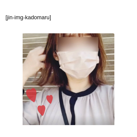
[jin-img-kadomaru]