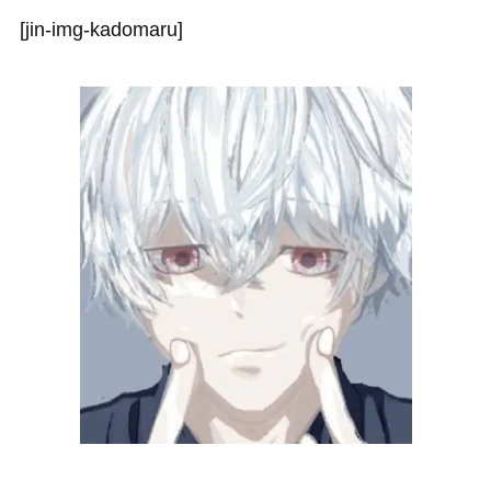
[jin-img-kadomaru]