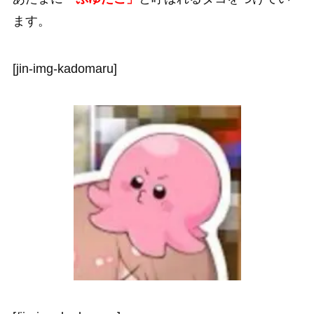
ます。
[jin-img-kadomaru]