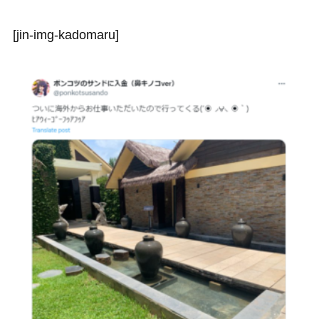
[jin-img-kadomaru]