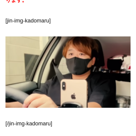
ります。
[jin-img-kadomaru]
[/jin-img-kadomaru]