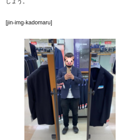
しょう。
[jin-img-kadomaru]