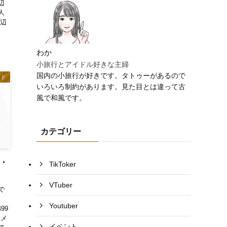
辺
人
周辺
わか
小旅行とアイドル好きな主婦
国内の小旅行が好きです。タトゥーがあるので
ンド
いろいろ制約があります。見た目とは違って古
風で和風です。
カテゴリー
歴・
TikToker
VTuber
で
Youtuber
499
イメ
イベント