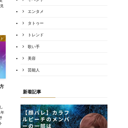
笑
も見
エンタメ
タトゥー
トレンド
ント
歌い手
美容
芸能人
聴方
新着記事
定し
1年
呼
ト