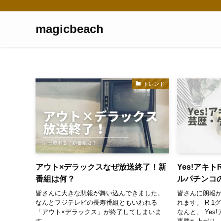
magicbeach
トレンド
アウト×デラックスなぜ放送終了！新
Yes!アキ
番組は何？
ルパチンコ
皆さんに大きな悲報が舞い込んできました。
皆さんに朗報が
なんとフジテレビの長寿番組ともいわれる
れます。 R-
「アウト×デラックス」が終了してしまいま
なんと、 Ye