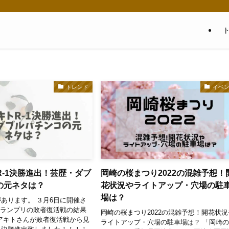
トレンド
イベ
トR-1決勝進出！芸歴・ダブ
岡崎の桜まつり2022の混雑予想！
の元ネタは？
花状況やライトアップ・穴場の駐
場は？
あります。 ３月6日に開催さ
1グランプリの敗者復活戦の結果
岡崎の桜まつり2022の混雑予想！開花状況
s!アキトさんが敗者復活戦から見
ライトアップ・穴場の駐車場は？ 「岡崎