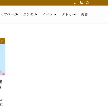
トップページ
エンタメ
イベント
タトゥー
美容
ント
開
車
や
の桜