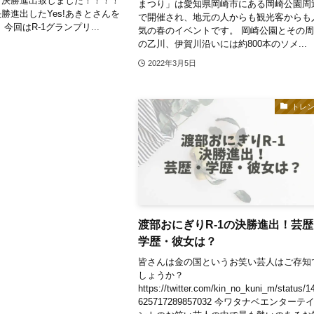
、決勝進出致しました！！！！
まつり」は愛知県岡崎市にある岡崎公園周
勝進出したYes!あきとさんを
で開催され、地元の人からも観光客からも
今回はR-1グランプリ...
気の春のイベントです。 岡崎公園とその
の乙川、伊賀川沿いには約800本のソメ...
2022年3月5日
トレ
渡部おにぎりR-1の決勝進出！芸
学歴・彼女は？
皆さんは金の国というお笑い芸人はご存知
しょうか？
https://twitter.com/kin_no_kuni_m/status/1
625717289857032 今ワタナベエンターテ