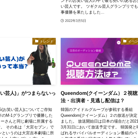
ントのお笑い芸人の中で最も勢いのあるお
い芸人です。 ツギクル芸人グランプリで
事優勝を果たしました...
2022年3月5日
トレンド
イベ
笑い芸人)」がつまらないっ
Queendom(クイーンダム）２視
法・出演者・見逃し配信は？
G(お笑い芸人)についてご存知
韓国のアイドルグループが参戦する番組
年のM-1グランプリで優勝した
Queendom(クイーンダム）２の放送が決
リーさんと同じ劇場に所属する
ました。 放送開始日は日本の場合だと202
。 その名は「大宮セブン」で
3月31日において放送予定です。 韓国発と
ンというのは大宮吉本劇場に所
ばれるサバイバルオーディション番組のバ