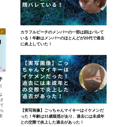
ント
カラフルピーチのメンバーの一部は顔はバレて
いる！年齢はメンバーのほとんどが20代で過去
に炎上していた！
予
￼
な
とさ
けて
【実写画像】ごっちゃんマイキーはイケメンだ
から
彩
った！年齢は31歳疑惑があり、過去には未成年
との交際で炎上した過去があった！