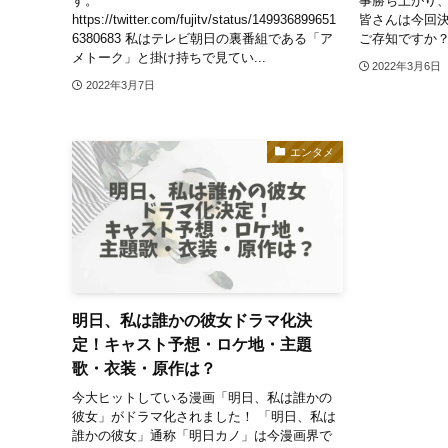
す。
事勝ち上がり
https://twitter.com/fujitv/status/149936899651
皆さんは今回決
6380683 私はテレビ朝日の裏番組である「ア
ご存知ですか？ 
メトーク」と掛け持ちで見てい...
2022年3月6日
2022年3月7日
エンタメ
明日、私は誰かの彼女ドラマ化決
定！キャスト予想・ロケ地・主題
歌・衣装・原作は？
今大ヒットしている漫画「明日、私は誰かの
彼女」がドラマ化されました！ 「明日、私は
誰かの彼女」通称「明日カノ」は今漫画界で