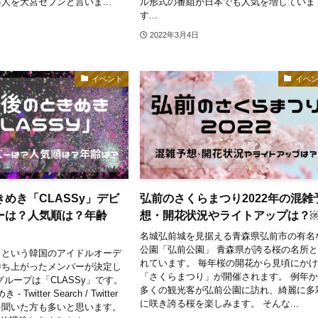
人を大宮セブンと言いま...
ル形式の番組が日本でも人気を増していま
す...
2022年3月4日
イベント
イベ
めき「CLASSy」デビ
弘前のさくらまつり2022年の混雑
ーは？人気順は？年齢
想・開花状況やライトアップは？
名城弘前城を見据える青森県弘前市の有名
公園「弘前公園」 青森県が誇る桜の名所
きという韓国のアイドルオーデ
れています。 毎年桜の開花から見頃にか
勝ち上がったメンバーが決定し
「さくらまつり」が開催されます。 例年
グループは「CLASSy」です。
多くの観光客が弘前公園に訪れ、綺麗に多
 Twitter Search / Twitter
に咲き誇る桜を楽しみます。 そんな...
を聞いた方も多いと思います。