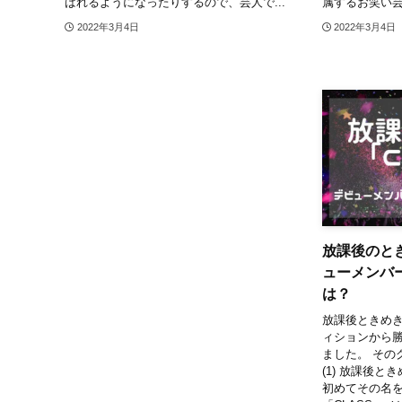
ばれるようになったりするので、芸人で...
属するお笑い芸
2022年3月4日
2022年3月4日
放課後のとき
ューメンバ
は？
放課後ときめ
ィションから
ました。 その
(1) 放課後ときめき -
初めてその名