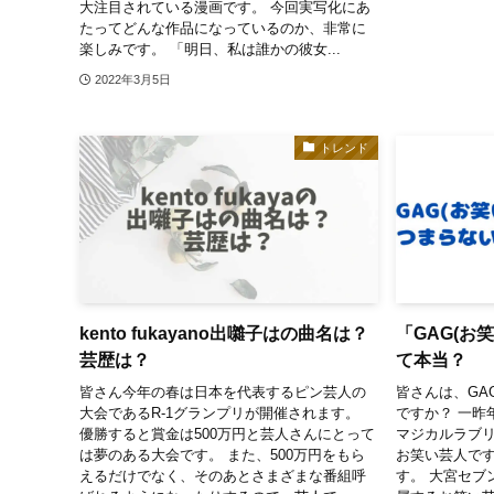
大注目されている漫画です。 今回実写化にあ
たってどんな作品になっているのか、非常に
楽しみです。 「明日、私は誰かの彼女...
2022年3月5日
トレンド
kento fukayano出囃子はの曲名は？
「GAG(お
芸歴は？
て本当？
皆さん今年の春は日本を代表するピン芸人の
皆さんは、GA
大会であるR-1グランプリが開催されます。
ですか？ 一昨
優勝すると賞金は500万円と芸人さんにとって
マジカルラブ
は夢のある大会です。 また、500万円をもら
お笑い芸人です
えるだけでなく、そのあとさまざまな番組呼
す。 大宮セブ