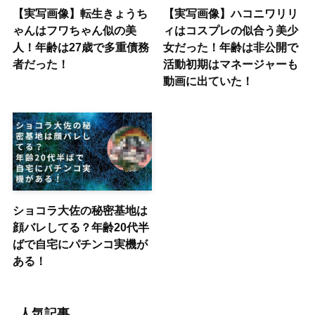
【実写画像】転生きょうち
【実写画像】ハコニワリリ
ゃんはフワちゃん似の美
ィはコスプレの似合う美少
人！年齢は27歳で多重債務
女だった！年齢は非公開で
者だった！
活動初期はマネージャーも
動画に出ていた！
ショコラ大佐の秘密基地は
顔バレしてる？年齢20代半
ばで自宅にパチンコ実機が
ある！
人気記事