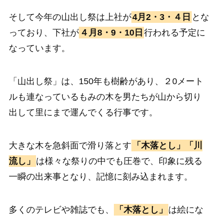
そして今年の山出し祭は上社が
4月2・3・４日
とな
っており、下社が
４月8・9・10日
行われる予定に
なっています。
「山出し祭」は、150年も樹齢があり、２0メート
ルも連なっているもみの木を男たちが山から切り
出して里にまで運んでくる行事です。
大きな木を急斜面で滑り落とす
「木落とし」「川
流し」
は様々な祭りの中でも圧巻で、印象に残る
一瞬の出来事となり、記憶に刻み込まれます。
多くのテレビや雑誌でも、
「木落とし」
は絵にな