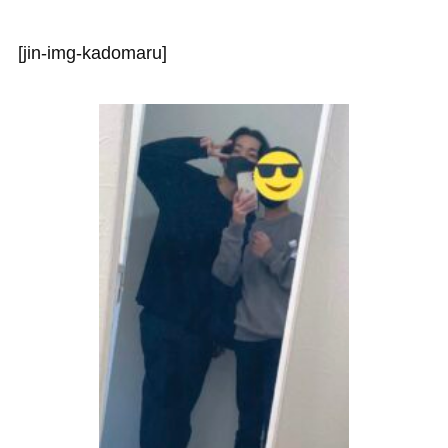
[jin-img-kadomaru]