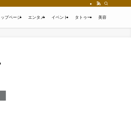
トップページ
エンタメ
イベント
タトゥー
美容
？