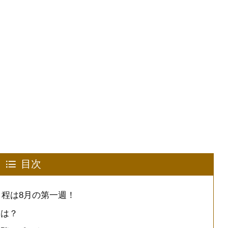
目次
日程は8月の第一週！
スは？