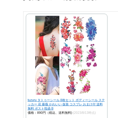
tuzuru タトゥーシール 8枚セット ボディーシール ステ
ッカー 花 薔薇 かわいい 仮装 コスプレ おまけ付 送料
無料 ポスト投函 B
価格：890円（税込、送料無料)
(2023/8/13時点)