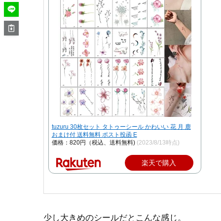
tuzuru 30枚セット タトゥーシール かわいい 花 月 鹿
おまけ付 送料無料 ポスト投函 E
価格：820円（税込、送料無料)
(2023/8/13時点)
楽天で購入
少し大きめのシールだとこんな感じ。