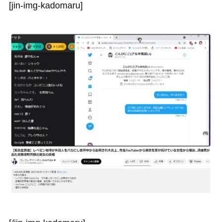
[jin-img-kadomaru]