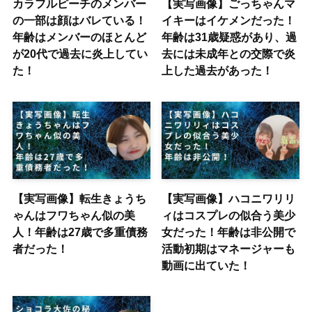
カラフルピーチのメンバー
【実写画像】ごっちゃんマ
の一部は顔はバレている！
イキーはイケメンだった！
年齢はメンバーのほとんど
年齢は31歳疑惑があり、過
が20代で過去に炎上してい
去には未成年との交際で炎
た！
上した過去があった！
【実写画像】転生きょうち
【実写画像】ハコニワリリ
ゃんはフワちゃん似の美
ィはコスプレの似合う美少
人！年齢は27歳で多重債務
女だった！年齢は非公開で
者だった！
活動初期はマネージャーも
動画に出ていた！