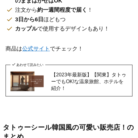
のままはがせばOK
注文から
約一週間程度で届く
！
3日から6日
ほどもつ
カップル
で使用するデザインもあり！
商品は
公式サイト
でチェック！
あわせて読みたい
【2023年最新版】【関東】タトゥ
ーでもOK!な温泉旅館、ホテルを
紹介！
タトゥーシール韓国風の可愛い販売店！の
まとめ