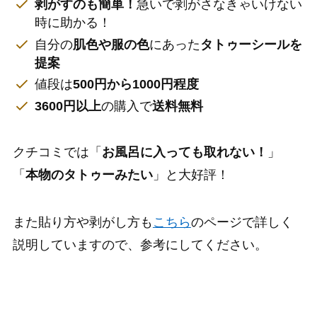
剥がすのも簡単！
急いで剥がさなきゃいけない
時に助かる！
自分の
肌色や服の色
にあった
タトゥーシールを
提案
値段は
500円から1000
円
程度
3600円以上
の購入で
送料無料
クチコミでは「
お風呂に入っても取れない！
」
「
本物のタトゥーみたい
」と大好評！
また貼り方や剥がし方も
こちら
のページで詳しく
説明していますので、参考にしてください。