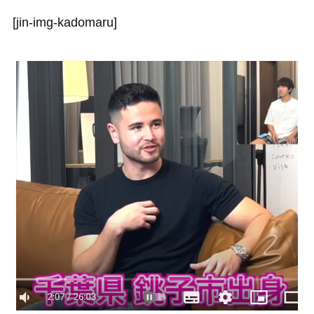
[jin-img-kadomaru]