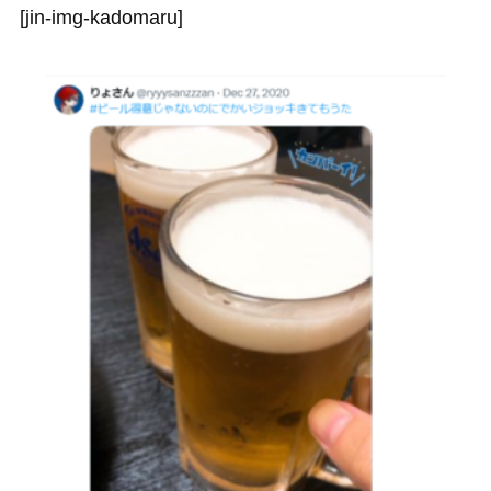
[jin-img-kadomaru]