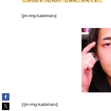
[jin-img-kadomaru]
[/jin-img-kadomaru]