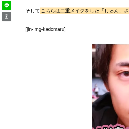
そして
こちらは二重メイクをした「しゅん」さ
[jin-img-kadomaru]