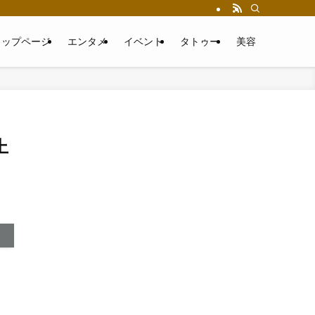
トップページ
エンタメ
イベント
タトゥー
美容
上