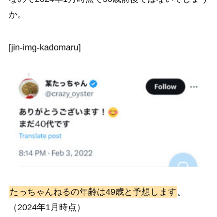
か。
[jin-img-kadomaru]
たっちゃんねるの年齢は49歳と予想します
。
（2024年1月時点）