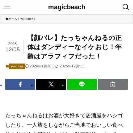
magicbeach
ホーム
Youtuber
【顔バレ】たっちゃんねるの正
2025
体はダンディーなイケおじ！年
12/05
齢はアラフィフだった！
2024年1月30日
2025年12月5日
Youtuber
たっちゃんねるはお酒が大好きで居酒屋をハシゴ
したり、一人旅をしながらご当地でおいしい食べ