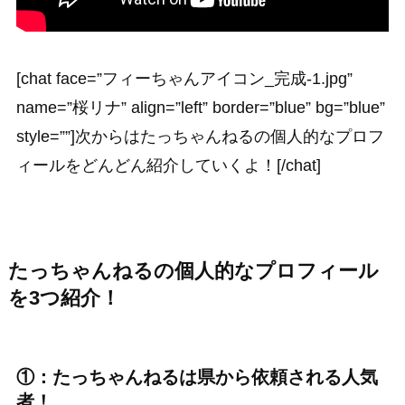
[chat face=”フィーちゃんアイコン_完成-1.jpg”
name=”桜リナ” align=”left” border=”blue” bg=”blue”
style=””]次からはたっちゃんねるの個人的なプロフ
ィールをどんどん紹介していくよ！[/chat]
たっちゃんねるの個人的なプロフィール
を3つ紹介！
①：たっちゃんねるは県から依頼される人気
者！