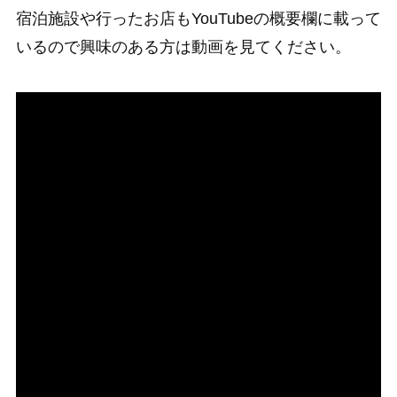
宿泊施設や行ったお店もYouTubeの概要欄に載って
いるので興味のある方は動画を見てください。