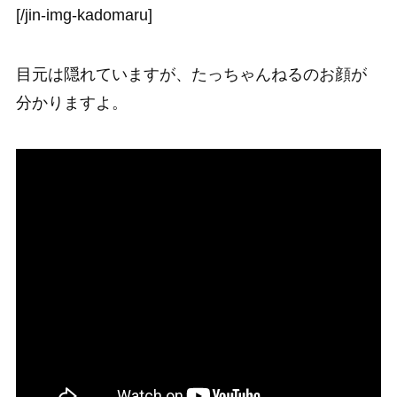
[/jin-img-kadomaru]
目元は隠れていますが、たっちゃんねるのお顔が
分かりますよ。