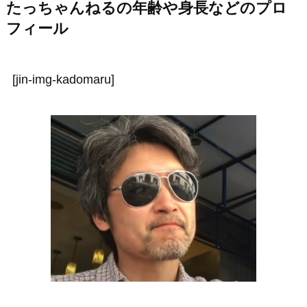
たっちゃんねるの年齢や身長などのプロ
フィール
[jin-img-kadomaru]