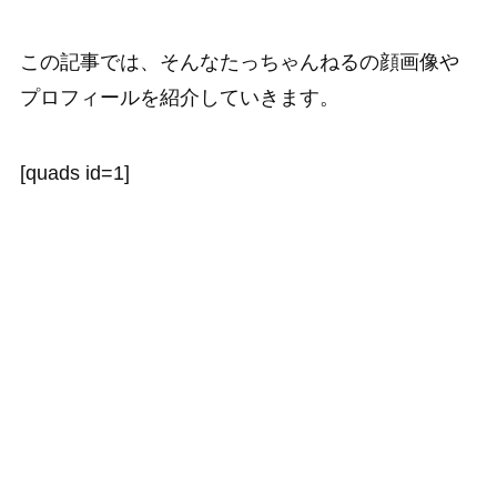
この記事では、そんなたっちゃんねるの顔画像や
プロフィールを紹介していきます。
[quads id=1]