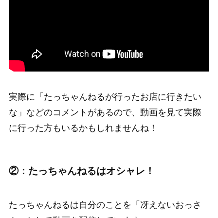
実際に「たっちゃんねるが行ったお店に行きたい
な」などのコメントがあるので、動画を見て実際
に行った方もいるかもしれませんね！
②：たっちゃんねるはオシャレ！
たっちゃんねるは自分のことを「冴えないおっさ