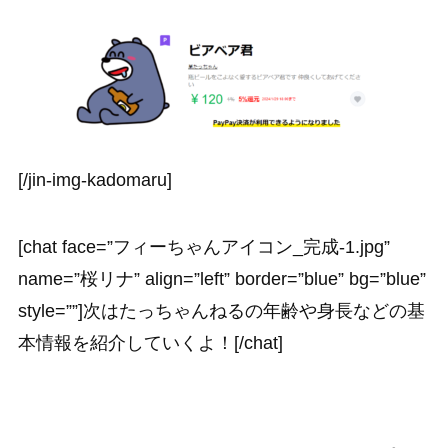
[/jin-img-kadomaru]
[chat face=”フィーちゃんアイコン_完成-1.jpg”
name=”桜リナ” align=”left” border=”blue” bg=”blue”
style=””]次はたっちゃんねるの年齢や身長などの基
本情報を紹介していくよ！[/chat]