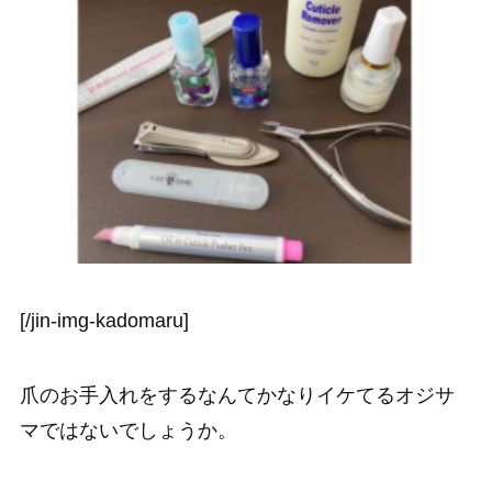
[/jin-img-kadomaru]
爪のお手入れをするなんてかなりイケてるオジサ
マではないでしょうか。