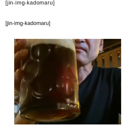
[jin-img-kadomaru]
[jin-img-kadomaru]