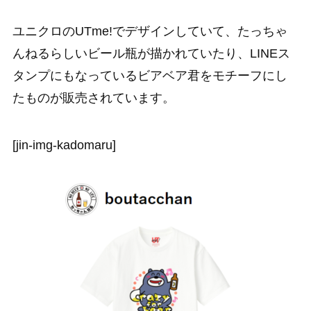
ユニクロのUTme!でデザインしていて、たっちゃ
んねるらしいビール瓶が描かれていたり、LINEス
タンプにもなっているビアベア君をモチーフにし
たものが販売されています。
[jin-img-kadomaru]