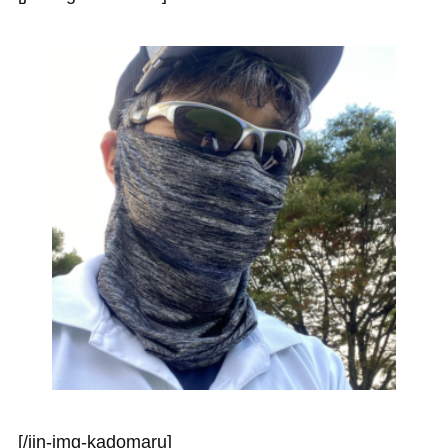
[/jin-img-kadomaru]