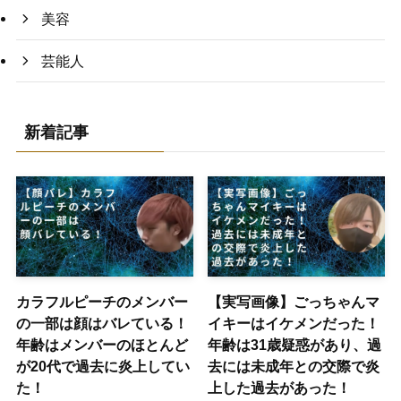
美容
芸能人
新着記事
カラフルピーチのメンバー
【実写画像】ごっちゃんマ
の一部は顔はバレている！
イキーはイケメンだった！
年齢はメンバーのほとんど
年齢は31歳疑惑があり、過
が20代で過去に炎上してい
去には未成年との交際で炎
た！
上した過去があった！