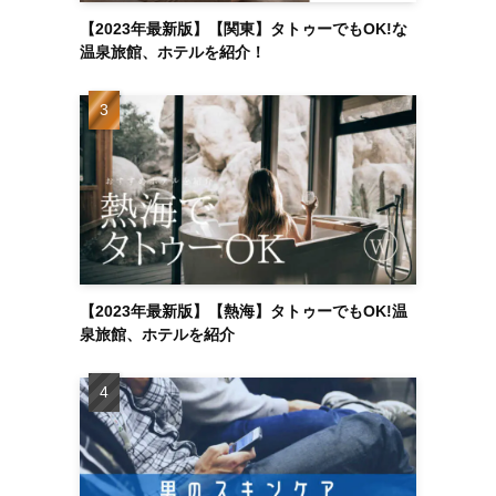
【2023年最新版】【関東】タトゥーでもOK!な
温泉旅館、ホテルを紹介！
【2023年最新版】【熱海】タトゥーでもOK!温
泉旅館、ホテルを紹介