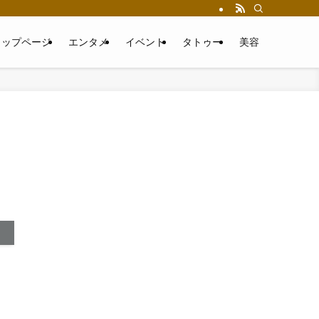
トップページ
エンタメ
イベント
タトゥー
美容
！