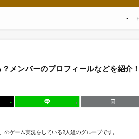
る？メンバーのプロフィールなどを紹介
」のゲーム実況をしている2人組のグループです。