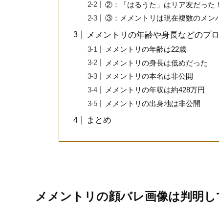
②：「はるうた」はリア友だった
③：メメントリは現在複数のメン
メメントリの年齢や身長などのプ
メメントリの年齢は22歳
メメントリの身長は低めだった
メメントリの本名は非公開
メメントリの年収は約428万円
メメントリの出身地は非公開
まとめ
メメントリの顔バレ画像は判明し