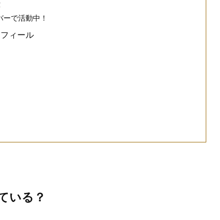
！
バーで活動中！
ロフィール
ている？