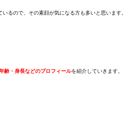
をしているので、その素顔が気になる方も多いと思います。
年齢・身長などのプロフィール
を紹介していきます。