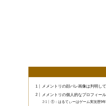
メメントリの顔バレ画像は判明し
メメントリの個人的なプロフィール
①：はるてぃーはゲーム実況歴9