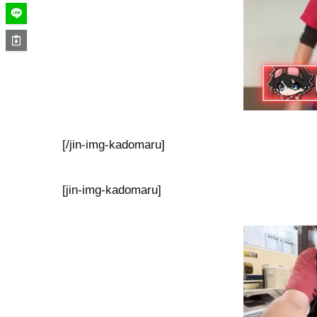
[/jin-img-kadomaru]
[jin-img-kadomaru]