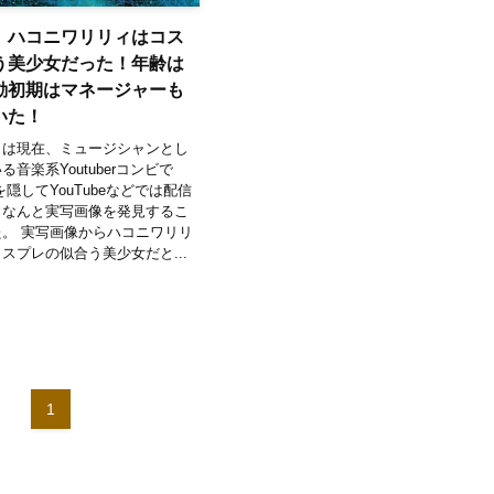
】ハコニワリリィはコス
う美少女だった！年齢は
動初期はマネージャーも
いた！
ィは現在、ミュージシャンとし
音楽系Youtuberコンビで
隠してYouTubeなどでは配信
、なんと実写画像を発見するこ
。 実写画像からハコニワリリ
スプレの似合う美少女だと...
1